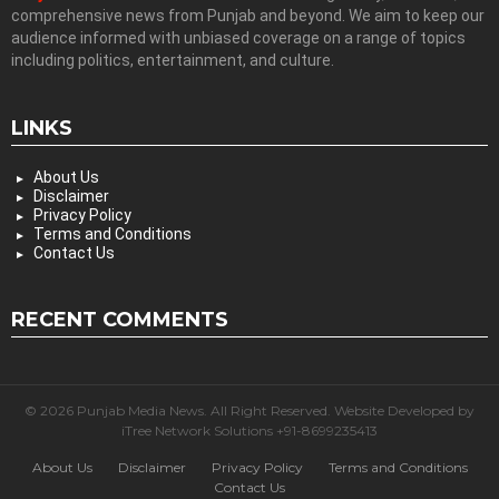
comprehensive news from Punjab and beyond. We aim to keep our
audience informed with unbiased coverage on a range of topics
including politics, entertainment, and culture.
LINKS
About Us
Disclaimer
Privacy Policy
Terms and Conditions
Contact Us
RECENT COMMENTS
© 2026 Punjab Media News. All Right Reserved. Website Developed by
iTree Network Solutions +91-8699235413
About Us
Disclaimer
Privacy Policy
Terms and Conditions
Contact Us