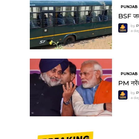
PUNJAB
BSF जवा
by
P
a da
PUNJAB
PM नरेंद
by
P
a da