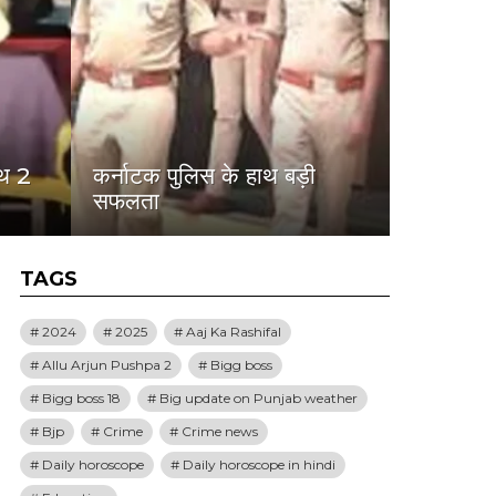
थ 2
कर्नाटक पुलिस के हाथ बड़ी
सफलता
TAGS
2024
2025
Aaj Ka Rashifal
Allu Arjun Pushpa 2
Bigg boss
Bigg boss 18
Big update on Punjab weather
Bjp
Crime
Crime news
Daily horoscope
Daily horoscope in hindi