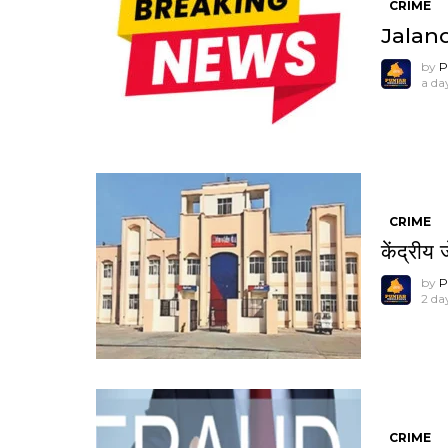
CRIME
Jalandh
by
P
a da
CRIME
केंद्रीय
by
P
2 da
CRIME