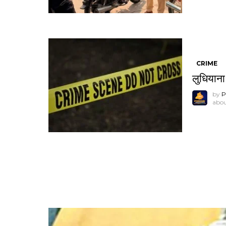
CRIME
लुधियाना
by
P
abou