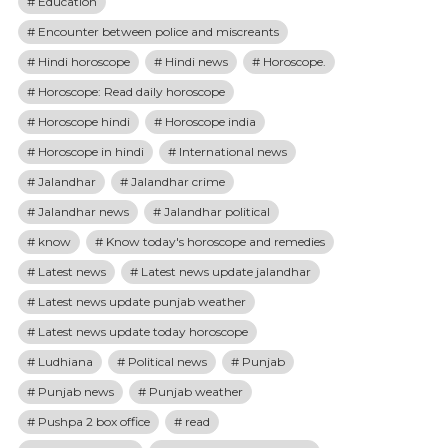
Education
Encounter between police and miscreants
Hindi horoscope
Hindi news
Horoscope.
Horoscope: Read daily horoscope
Horoscope hindi
Horoscope india
Horoscope in hindi
International news
Jalandhar
Jalandhar crime
Jalandhar news
Jalandhar political
know
Know today's horoscope and remedies
Latest news
Latest news update jalandhar
Latest news update punjab weather
Latest news update today horoscope
Ludhiana
Political news
Punjab
Punjab news
Punjab weather
Pushpa 2 box office
read