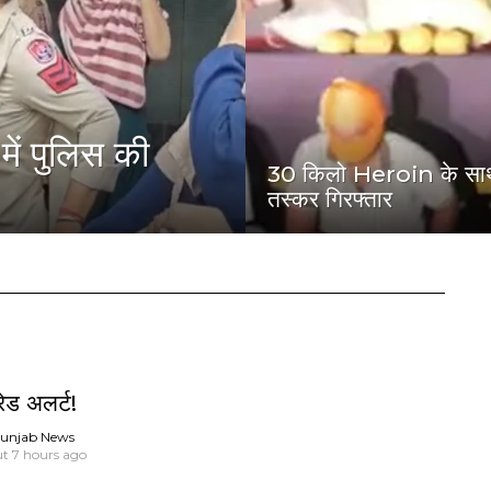
ं पुलिस की
30 किलो Heroin के सा
तस्कर गिरफ्तार
 रेड अलर्ट!
unjab News
t 7 hours ago