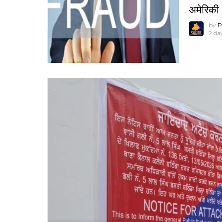
अमेरिकी
by
P
2 da