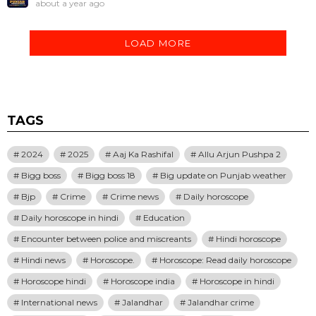
about a year ago
LOAD MORE
TAGS
2024
2025
Aaj Ka Rashifal
Allu Arjun Pushpa 2
Bigg boss
Bigg boss 18
Big update on Punjab weather
Bjp
Crime
Crime news
Daily horoscope
Daily horoscope in hindi
Education
Encounter between police and miscreants
Hindi horoscope
Hindi news
Horoscope.
Horoscope: Read daily horoscope
Horoscope hindi
Horoscope india
Horoscope in hindi
International news
Jalandhar
Jalandhar crime