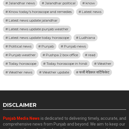
Jalandhar news
Jalandhar political
know
Know today's horoscope and remedies
Latest news
Latest news update jalandhar
Latest news update punjab weather
Latest news update today horoscope
Ludhiana
Political news
Punjab
Punjab news
Punjab weather
Pushpa 2 box office
read
Today horoscope
Today horoscope in hindi
Weather
Weather news
Weather update
फर्जी मेडिकल सर्टिफिकेट
DISCLAIMER
Punjab Media News
is dedicated to delivering timely, accurate, and
comprehensive news from Punjab and beyond. We aim to keep our