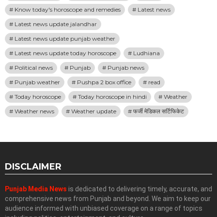
Know today's horoscope and remedies
Latest news
Latest news update jalandhar
Latest news update punjab weather
Latest news update today horoscope
Ludhiana
Political news
Punjab
Punjab news
Punjab weather
Pushpa 2 box office
read
Today horoscope
Today horoscope in hindi
Weather
Weather news
Weather update
फर्जी मेडिकल सर्टिफिकेट
DISCLAIMER
Punjab Media News
is dedicated to delivering timely, accurate, and
comprehensive news from Punjab and beyond. We aim to keep our
audience informed with unbiased coverage on a range of topics