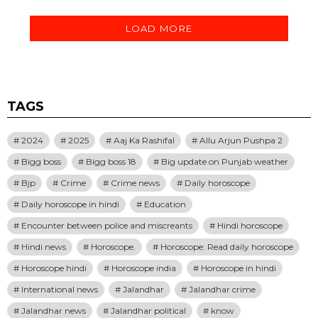
LOAD MORE
TAGS
2024
2025
Aaj Ka Rashifal
Allu Arjun Pushpa 2
Bigg boss
Bigg boss 18
Big update on Punjab weather
Bjp
Crime
Crime news
Daily horoscope
Daily horoscope in hindi
Education
Encounter between police and miscreants
Hindi horoscope
Hindi news
Horoscope.
Horoscope: Read daily horoscope
Horoscope hindi
Horoscope india
Horoscope in hindi
International news
Jalandhar
Jalandhar crime
Jalandhar news
Jalandhar political
know