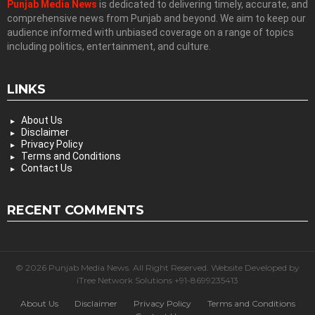
Punjab Media News
is dedicated to delivering timely, accurate, and
comprehensive news from Punjab and beyond. We aim to keep our
audience informed with unbiased coverage on a range of topics
including politics, entertainment, and culture.
LINKS
About Us
Disclaimer
Privacy Policy
Terms and Conditions
Contact Us
RECENT COMMENTS
© 2026 Punjab Media News. All Right Reserved. Website Developed by
iTree Network Solutions +91-8699235413
About Us
Disclaimer
Privacy Policy
Terms and Conditions