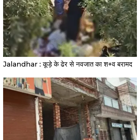
Jalandhar : कूड़े के ढेर से नवजात का श+व बरामद