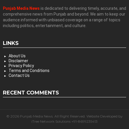
Punjab Media News
is dedicated to delivering timely, accurate, and
comprehensive news from Punjab and beyond. We aim to keep our
audience informed with unbiased coverage on a range of topics
including politics, entertainment, and culture.
LINKS
About Us
Disclaimer
Privacy Policy
Terms and Conditions
Contact Us
RECENT COMMENTS
© 2026 Punjab Media News. All Right Reserved. Website Developed by
iTree Network Solutions +91-8699235413