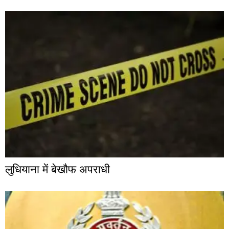
लुधियाना में बेखौफ अपराधी