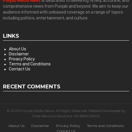
Punjab Media News
is dedicated to delivering timely, accurate, and
comprehensive news from Punjab and beyond. We aim to keep our
audience informed with unbiased coverage on a range of topics
including politics, entertainment, and culture.
LINKS
About Us
Disclaimer
Privacy Policy
Terms and Conditions
Contact Us
RECENT COMMENTS
© 2026 Punjab Media News. All Right Reserved. Website Developed by
iTree Network Solutions +91-8699235413
About Us
Disclaimer
Privacy Policy
Terms and Conditions
Contact Us