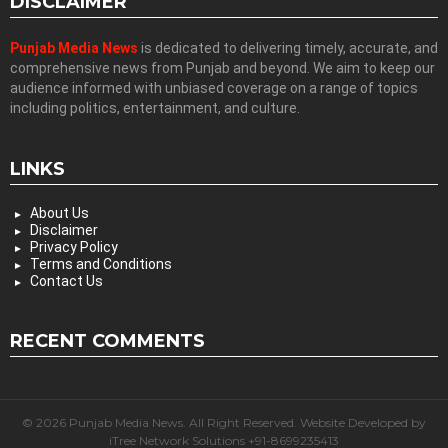
DISCLAIMER
Punjab Media News
is dedicated to delivering timely, accurate, and
comprehensive news from Punjab and beyond. We aim to keep our
audience informed with unbiased coverage on a range of topics
including politics, entertainment, and culture.
LINKS
About Us
Disclaimer
Privacy Policy
Terms and Conditions
Contact Us
RECENT COMMENTS
© 2026 Punjab Media News. All Right Reserved. Website Developed by
iTree Network Solutions +91-8699235413