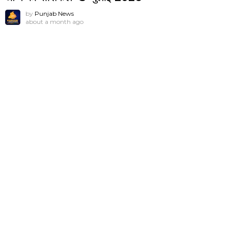
by
Punjab News
about a month ago