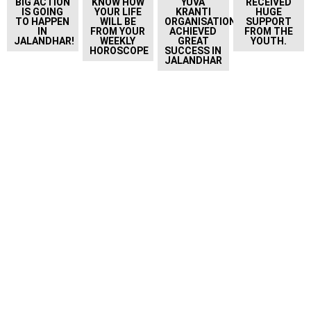
BIG ACTION
KNOW HOW
YUVA
RECEIVED
IS GOING
YOUR LIFE
KRANTI
HUGE
TO HAPPEN
WILL BE
ORGANISATION
SUPPORT
IN
FROM YOUR
ACHIEVED
FROM THE
JALANDHAR!
WEEKLY
GREAT
YOUTH.
HOROSCOPE
SUCCESS IN
JALANDHAR