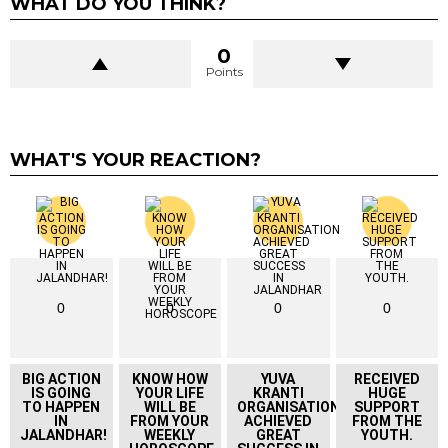
WHAT DO YOU THINK?
0
Points
WHAT'S YOUR REACTION?
0
0
0
0
BIG ACTION
KNOW HOW
YUVA
RECEIVED
IS GOING
YOUR LIFE
KRANTI
HUGE
TO HAPPEN
WILL BE
ORGANISATION
SUPPORT
IN
FROM YOUR
ACHIEVED
FROM THE
JALANDHAR!
WEEKLY
GREAT
YOUTH.