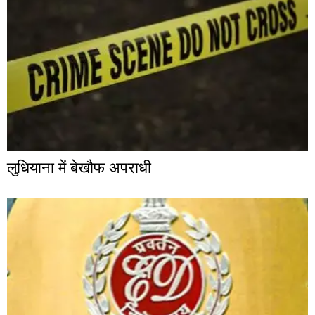
लुधियाना में बेखौफ अपराधी