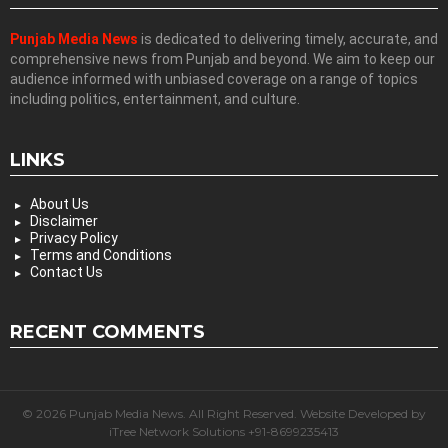
Punjab Media News
is dedicated to delivering timely, accurate, and
comprehensive news from Punjab and beyond. We aim to keep our
audience informed with unbiased coverage on a range of topics
including politics, entertainment, and culture.
LINKS
About Us
Disclaimer
Privacy Policy
Terms and Conditions
Contact Us
RECENT COMMENTS
© 2026 Punjab Media News. All Right Reserved. Website Developed by
iTree Network Solutions +91-8699235413