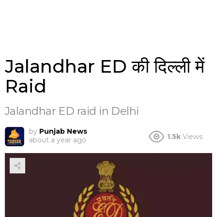
Jalandhar ED की दिल्ली में
Raid
Jalandhar ED raid in Delhi
by
Punjab News
1.5k
Views
about a year ago