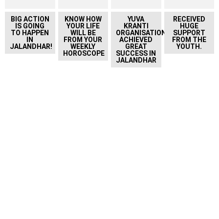
BIG ACTION
KNOW HOW
YUVA
RECEIVED
IS GOING
YOUR LIFE
KRANTI
HUGE
TO HAPPEN
WILL BE
ORGANISATION
SUPPORT
IN
FROM YOUR
ACHIEVED
FROM THE
JALANDHAR!
WEEKLY
GREAT
YOUTH.
HOROSCOPE
SUCCESS IN
JALANDHAR