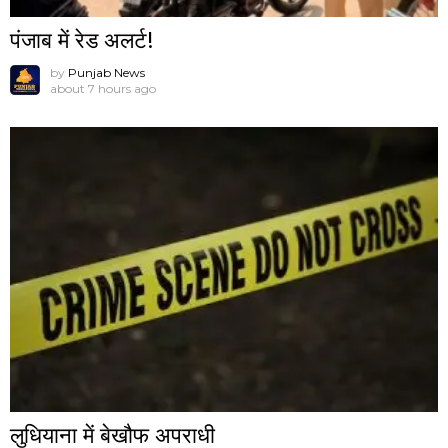
पंजाब में रेड अलर्ट!
by
Punjab News
about 7 hours ago
लुधियाना में बेखौफ अपराधी