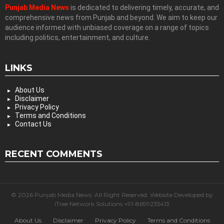
Punjab Media News
is dedicated to delivering timely, accurate, and
comprehensive news from Punjab and beyond. We aim to keep our
audience informed with unbiased coverage on a range of topics
including politics, entertainment, and culture.
LINKS
About Us
Disclaimer
Privacy Policy
Terms and Conditions
Contact Us
RECENT COMMENTS
© 2026 Punjab Media News. All Right Reserved. Website Developed by
iTree Network Solutions +91-8699235413
About Us
Disclaimer
Privacy Policy
Terms and Conditions