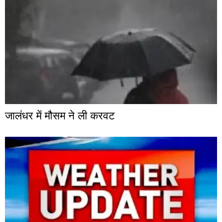
जालंधर में मौसम ने ली करवट